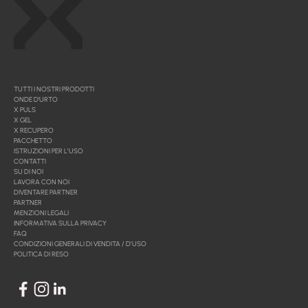
TUTTI I NOSTRI PRODOTTI
ONDE D'URTO
X PULS
X GEL
X RECUPERO
PACCHETTO
ISTRUZIONI PER L’USO
CONTATTI
SU DI NOI
LAVORA CON NOI
DIVENTARE PARTNER
PARTNER
MENZIONI LEGALI
INFORMATIVA SULLA PRIVACY
FAQ
CONDIZIONI GENERALI DI VENDITA / D’USO
POLITICA DI RESO