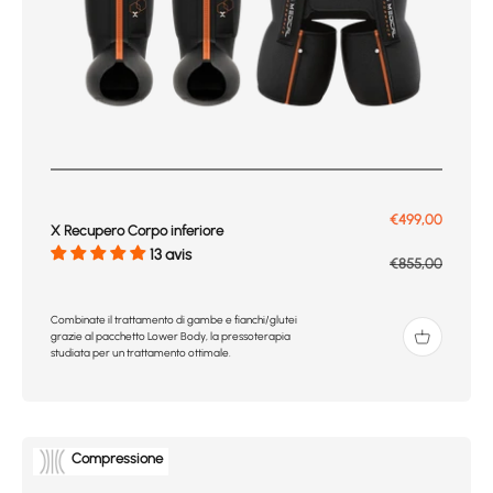
Prix de vente
€499,00
X Recupero Corpo inferiore
13 avis
Prix normal
€855,00
Combinate il trattamento di gambe e fianchi/glutei
grazie al pacchetto Lower Body, la pressoterapia
studiata per un trattamento ottimale.
Compressione