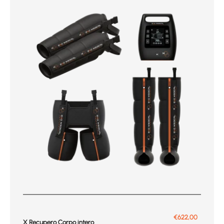
Prix de vente
€622,00
X Recupero Corpo intero