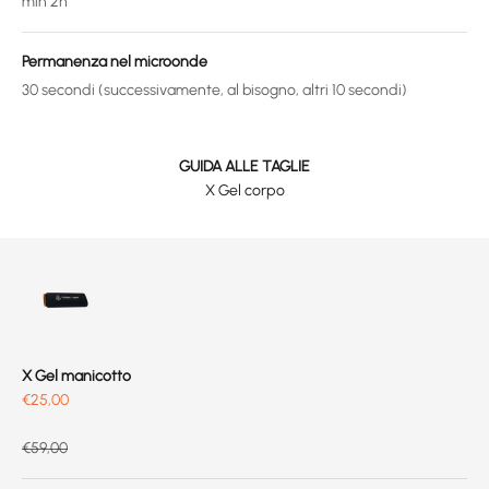
min 2h
Permanenza nel microonde
30 secondi (successivamente, al bisogno, altri 10 secondi)
GUIDA ALLE TAGLIE
X Gel corpo
X Gel manicotto
Prix de vente
€25,00
Prix normal
€59,00