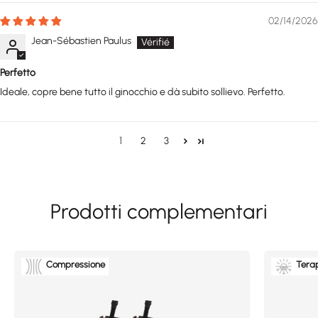
02/14/2026
Jean-Sébastien Paulus
Perfetto
Ideale, copre bene tutto il ginocchio e dà subito sollievo. Perfetto.
1
2
3
Compressione
Terap