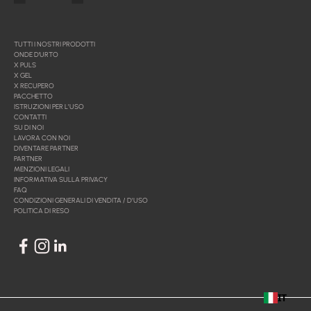
TUTTI I NOSTRI PRODOTTI
ONDE D'URTO
X PULS
X GEL
X RECUPERO
PACCHETTO
ISTRUZIONI PER L’USO
CONTATTI
SU DI NOI
LAVORA CON NOI
DIVENTARE PARTNER
PARTNER
MENZIONI LEGALI
INFORMATIVA SULLA PRIVACY
FAQ
CONDIZIONI GENERALI DI VENDITA / D’USO
POLITICA DI RESO
IT