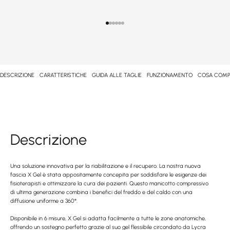
Vai alla voce 1
Vai al punto 2
Vai al punto 3
Vai al punto 4
Vai al punto 5
Vai al punto 6
DESCRIZIONE
CARATTERISTICHE
GUIDA ALLE TAGLIE
FUNZIONAMENTO
COSA COMP
Descrizione
Una soluzione innovativa per la riabilitazione e il recupero. La nostra nuova
fascia X Gel è stata appositamente concepita per soddisfare le esigenze dei
fisioterapisti e ottimizzare la cura dei pazienti. Questo manicotto compressivo
di ultima generazione combina i benefici del freddo e del caldo con una
diffusione uniforme a 360°.
Disponibile in 6 misure, X Gel si adatta facilmente a tutte le zone anatomiche,
offrendo un sostegno perfetto grazie al suo gel flessibile circondato da Lycra