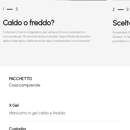
1
3
2
3
Caldo o freddo?
Scelt
Collocare X Gel in congelatore per almeno 2 h (con custodia) o in
Posizionare X
microonde per 30 secondi (senza custodia). Approfittate dei benefici
il basso). X 
della crioterapia o della termoterapia, mantenendovi in movimento!
potrebbero ca
PACCHETTO
Cosa comprende
X Gel
Manicotto in gel caldo e freddo
Custodia