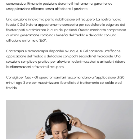
compressiva. Rimane in posizione durante il trattamento, garantendo
un'applicazione efficace senza affaticare il paziente.
Una soluzione innovativa per la riabilitazione e il recupero. La nostra nuova
fascia X Gel è stata appositamente concepita per soddisfare le esigenze dei
fisioterapisti e ottimizzare la cura dei pazienti. Questo manicotto compressivo
di ultima generazione combina i benefici del freddo e del caldo con una
diffusione uniforme a 360°.
Crioterapia e termoterapia disponibili ovunque. X Gel consente un'efficace
applicazione del freddo
o del calore con pochi secondi nel microonde. Una
soluzione semplice e pratica per alleviare i dolori muscolari e articolari, ridurre
le infiammazioni e favorire il recupero.
Consigli per l'uso - Gli operatori sanitari raccomandano un’applicazione di 20
minuti ogni 3 ore per massimizzare i benefici del trattamento col caldo o col
freddo.