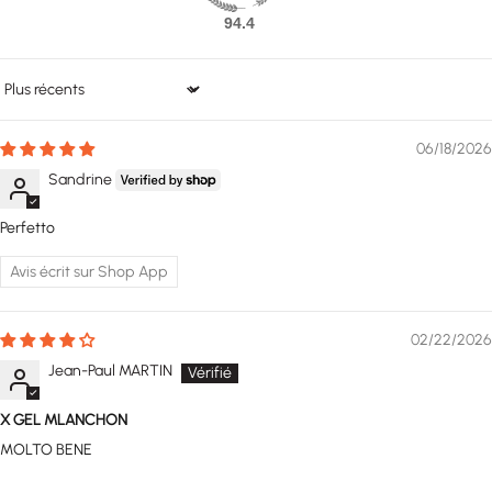
94.4
Sort by
06/18/2026
Sandrine
Perfetto
Avis écrit sur Shop App
02/22/2026
Jean-Paul MARTIN
X GEL MLANCHON
MOLTO BENE