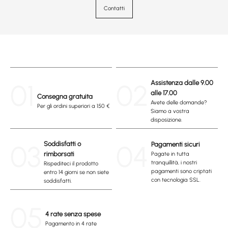
Contatti
01
02
Assistenza dalle 9.00
alle 17.00
Consegna gratuita
Avete delle domande?
Per gli ordini superiori a 150 €
Siamo a vostra
disposizione.
03
Soddisfatti o
04
Pagamenti sicuri
rimborsati
Pagate in tutta
tranquillità, i nostri
Rispediteci il prodotto
pagamenti sono criptati
entro 14 giorni se non siete
con tecnologia SSL.
soddisfatti.
05
4 rate senza spese
Pagamento in 4 rate