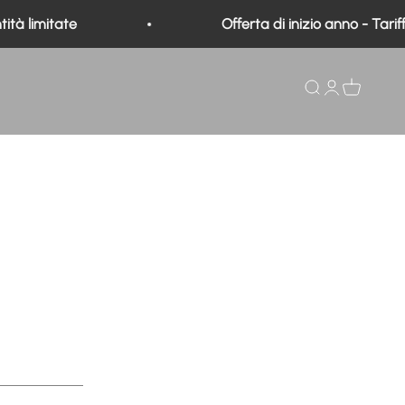
tà limitate
Offerta di inizio anno - Tariffe
Ricerca
Aprire un ac
Visualizza