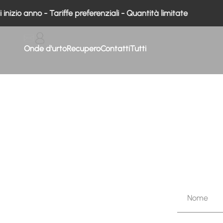
Vai al contenuto
nizio anno - Tariffe preferenziali - Quantità limitate
Contattateci
Onde d'urto
Recupero
Contatti
Tutti
Nome