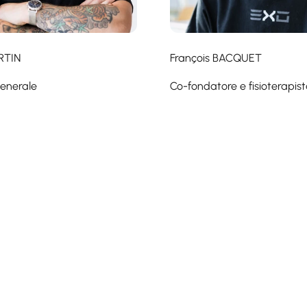
RTIN
François BACQUET
generale
Co-fondatore e fisioterapis