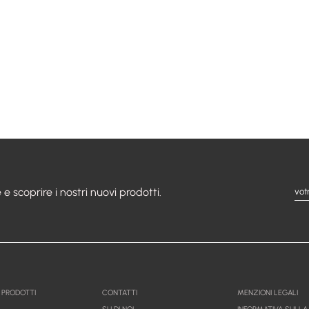
 e scoprire i nostri nuovi prodotti.
I PRODOTTI
CONTATTI
MENZIONI LEGALI
SU DI NOI
INFORMATIVA SULLA