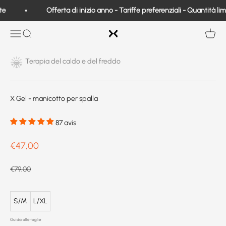
Vai al contenuto
e
Offerta di inizio anno - Tariffe preferenziali - Quantità limi
Exo Medical
Aprire la navigazione
Ricerca
Visuali
Terapia del caldo e del freddo
X Gel - manicotto per spalla
87 avis
Prix de vente
€47,00
Prix normal
€79,00
S/M
L/XL
Guida alle taglie