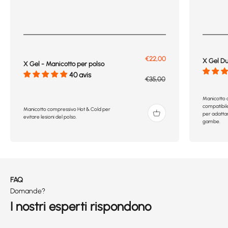
Prix de vente
€22,00
X Gel D
X Gel - Manicotto per polso
40 avis
Prix normal
€35,00
Manicotto 
compatibile
Manicotto compressivo Hot & Cold per
per adattar
evitare lesioni del polso.
gambe.
FAQ
Domande?
I nostri esperti rispondono