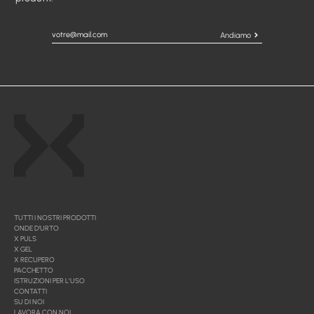
Andiamo
TUTTI I NOSTRI PRODOTTI
ONDE D'URTO
X PULS
X GEL
X RECUPERO
PACCHETTO
ISTRUZIONI PER L’USO
CONTATTI
SU DI NOI
LAVORA CON NOI