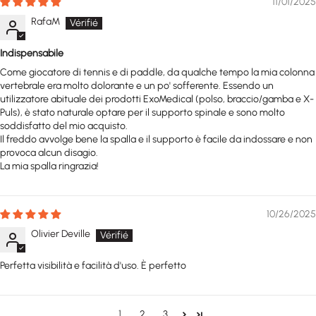
11/01/2025
RafaM
Indispensabile
Come giocatore di tennis e di paddle, da qualche tempo la mia colonna
vertebrale era molto dolorante e un po' sofferente. Essendo un
utilizzatore abituale dei prodotti ExoMedical (polso, braccio/gamba e X-
Puls), è stato naturale optare per il supporto spinale e sono molto
soddisfatto del mio acquisto.
Il freddo avvolge bene la spalla e il supporto è facile da indossare e non
provoca alcun disagio.
La mia spalla ringrazia!
10/26/2025
Olivier Deville
Perfetta visibilità e facilità d'uso. È perfetto
1
2
3