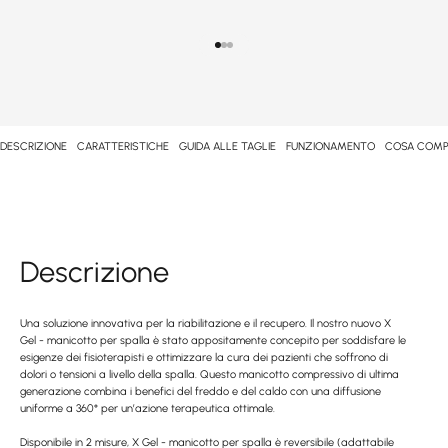
Vai alla voce 1
Vai al punto 2
Vai al punto 3
DESCRIZIONE
CARATTERISTICHE
GUIDA ALLE TAGLIE
FUNZIONAMENTO
COSA COMP
Descrizione
Una soluzione innovativa per la riabilitazione e il recupero. Il nostro nuovo X
Gel - manicotto per spalla è stato appositamente concepito per soddisfare le
esigenze dei fisioterapisti e ottimizzare la cura dei pazienti che soffrono di
dolori o tensioni a livello della spalla. Questo manicotto compressivo di ultima
generazione combina i benefici del freddo e del caldo con una diffusione
uniforme a 360° per un’azione terapeutica ottimale.
Disponibile in 2 misure, X Gel - manicotto per spalla è reversibile (adattabile