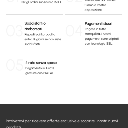
Per gli ordini superiori a 150 €
Siamo a vostra
disposizione.
03
Soddisfatti o
04
Pagamenti sicuri
rimborsati
Pagate in tutta
tranquillità, i nostri
Rispediteci il prodotto
pagamenti sono criptati
entro 14 giorni se non siete
con tecnologia SSL.
soddisfatti.
05
4 rate senza spese
Pagamento in 4 rate
gratuite con PAYPAL
Iscrivetevi per ricevere offerte esclusive e scoprire i nostri nuovi
prodotti.