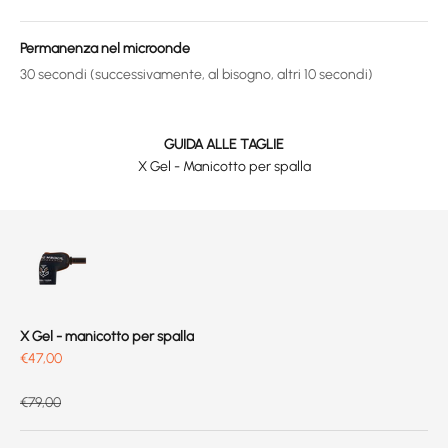
Permanenza nel microonde
30 secondi (successivamente, al bisogno, altri 10 secondi)
GUIDA ALLE TAGLIE
X Gel - Manicotto per spalla
X Gel - manicotto per spalla
Prix de vente
€47,00
Prix normal
€79,00