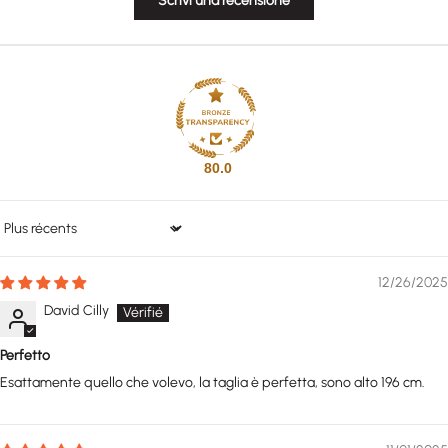
Scrivi una recensione
80.0
Sort by
12/26/2025
David Cilly
Perfetto
Esattamente quello che volevo, la taglia è perfetta, sono alto 196 cm.