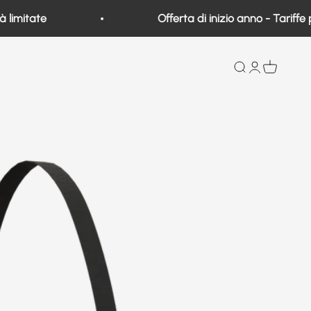
mitate
Offerta di inizio anno - Tariffe pref
Ricerca
Aprire un ac
Visualizza