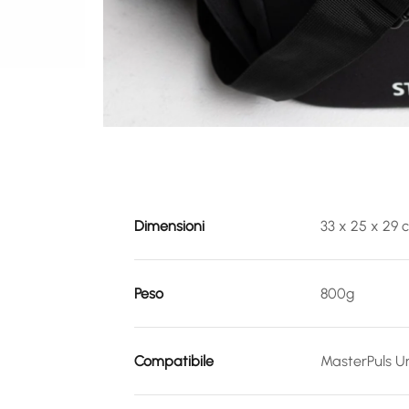
Dimensioni
33 x 25 x 29 
Peso
800g
Compatibile
MasterPuls U