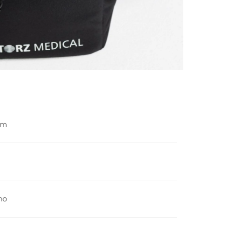
cm
no