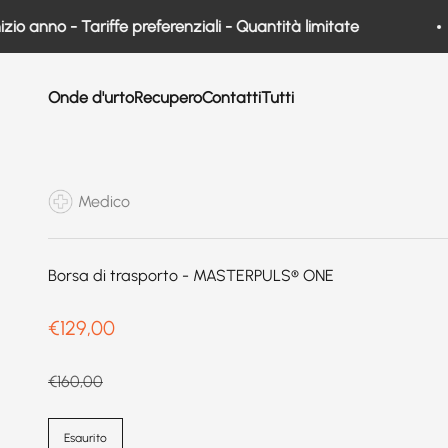
Vai al contenuto
 anno - Tariffe preferenziali - Quantità limitate
Onde d'urto
Recupero
Contatti
Tutti
Medico
Borsa di trasporto - MASTERPULS® ONE
Prix de vente
€129,00
Prix normal
€160,00
Esaurito